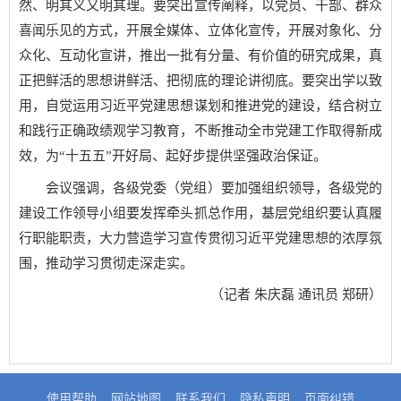
然、明其义又明其理。要突出宣传阐释，以党员、干部、群众
喜闻乐见的方式，开展全媒体、立体化宣传，开展对象化、分
众化、互动化宣讲，推出一批有分量、有价值的研究成果，真
正把鲜活的思想讲鲜活、把彻底的理论讲彻底。要突出学以致
用，自觉运用习近平党建思想谋划和推进党的建设，结合树立
和践行正确政绩观学习教育，不断推动全市党建工作取得新成
效，为“十五五”开好局、起好步提供坚强政治保证。
会议强调，各级党委（党组）要加强组织领导，各级党的
建设工作领导小组要发挥牵头抓总作用，基层党组织要认真履
行职能职责，大力营造学习宣传贯彻习近平党建思想的浓厚氛
围，推动学习贯彻走深走实。
（记者 朱庆磊 通讯员 郑研）
使用帮助
网站地图
联系我们
隐私声明
页面纠错