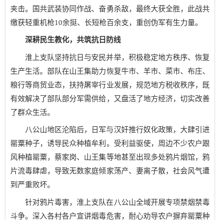
夹击。国共武装协同作战、奋勇杀敌，最终大获全胜，此战共
缴获轻重机枪10余挺、长短枪百余支，重创伪军有生力量。
深耕民生教化，共筑抗日防线
淮上支队坚持抗日与安民并举，积极稳定地方秩序、恢复
生产生活。部队在山王集助力恢复牛市、羊市、菜市、布庄、
粮行等商贸业态，扶持屠宰行业发展，规范地方税收秩序，既
有效解决了部队部分军需供给，又盘活了地方经济，切实改善
了群众生活。
八公山地区沦陷后，日军与汉奸推行奴化政策，大肆引进
罂粟种子，诱导民众种植牟利。受利益驱使，周边不少农户跟
风种植罂粟，蔡家岗、山王集等地甚至出现多处鸦片烟馆，鸦
片流毒肆虐，导致无数家庭倾家荡产、妻离子散，社会风气遭
到严重败坏。
针对鸦片毒害，淮上支队在八公山全域开展专项禁烟禁毒
斗争。深入各村各户宣讲烟毒危害，耐心劝导农户摒弃罂粟种