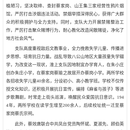
植陋习，坚决取缔、查封蔡家岗、山王集三家经营性鸦片烟
馆，严厉打击涉烟违法活动。禁烟举措深得民心，获得广大群
众的积极拥护与全力支持。同时，支队大力开展禁赌整治工
作，严厉打击聚众赌博行为，耐心教化改造闲散赌徒，净化了
地方社会风气。
支队高度重视敌后文教事业，全力挽救失学儿童、传播进
步思想、培育抗日力量。战乱导致八公山地区大量孩童失学辍
学，为改变这一现状，淮上支队因地制宜办学育人，在朱小庄
创办朱庄小学，在蔡家岗蔡瑜之故居开办蔡岗小学。两所学校
各招收失学儿童40余名，分设初小、高小教学班。学校不仅传
授文化知识，还积极开展抗日宣传，编排《麻雀与孩子》等进
步歌舞剧，时常走上街头巡演，唤醒民众爱国抗日意识。194
4年，两所学校在读学生增至200余人，后续校址统一迁至蔡
家岗蔡氏宗祠。
此外，蔡效唐联合中共凤台党员陶怀斌、夏淑先、顾伯英