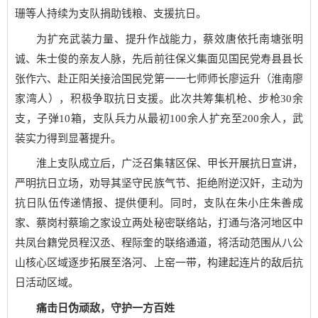
珊等人持续为支队捐助钱粮、支援抗日。
为扩充武装力量、提升作战能力，蔡效唐依托南塘张明
诚、朱士俊的亲友人脉，先后前往保义集面见国民党寿县县长
张作六、赴正阳关接洽国民党第一一七师师长廖运升（淮南廖
家湾人），积极争取抗日支援。此次共筹集机枪、步枪30余
支，子弹10箱，支队兵力从最初100余人扩充至200余人，武
装实力得到显著提升。
淮上支队成立后，广泛召集辖区保、甲长开展抗日宣讲，
严明抗日立场，劝导其坚守民族气节、拒绝附逆汉奸，主动为
抗日队伍传递情报、提供便利。同时，支队在朱小庄朱善成
家、蔡岗村蔡瑜之家设立两处秘密联络站，打通与洛河地区中
共凤台籍党员程汉丞、程际奎的联络通道，将活动范围从八公
山核心区域逐步拓展至洛河、上窑一带，构建起连片的敌后抗
日活动区域。
痛击日伪顽敌，守护一方百姓