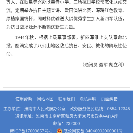
等人，在耿皇寺兴办耿皇寺小学。三所抗日学校常态化联动交
流，定期举办抗日主题宣讲、爱国演讲比赛，深耕红色教育、
厚植家国情怀，同时择优输送大龄优秀学生加入新四军队伍，
为抗日战场源源不断输送新生力量。
1944年秋，根据上级军事部署，新四军淮上支队奉命北
撤，圆满完成了八公山地区敌后抗日、安民、教化的阶段性使
命。
（通讯员 聂军 胡立利）
使用帮助
网站地图
联系我们
隐私声明
页面纠错
主办单位：淮南市人民政府办公室
政务服务便民热线：0554-12345
通讯地址：淮南市山南新区和风大街88号市政务中心A座
邮编：232000
皖ICP备17009857号-1
皖公网安备 34040002000001号