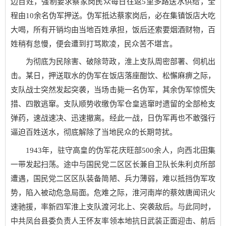
边百姓，强制要求蔡家岗民众每日往返5里多路送水供给，全
程由10余名伪军押送。伪军抵达蔡家岗后，必在集镇饭店大吃
大喝，所有开销均由当地百姓承担，饭后还索要烟酒财物，百
姓稍有怠慢，便会遭到打骂欺凌，民众苦不堪言。
为彻底为民除害、破除苛政，淮上支队周密部署、伺机出
击。某日，押送取水的伪军在饭店落座酣饮、松懈麻痹之际，
支队战士突然发起突袭，当场击毙一名伪军，其余伪军惊慌失
措、四散逃窜。支队顺势收缴伪军仓皇逃窜时遗留的全部枪支
弹药，速战速决、迅速撤离。经此一战，日伪军再也不敢强行
逼迫百姓送水，彻底解除了当地民众的长期苛扰。
1943年，驻守高皇的伪军花庆旺部500余人，向西北田集
一带发起扫荡。途中与国民党二区区长兼自卫队长朱利贞所部
遭遇，国民党二区区队装备简陋、兵力薄弱，难以抵挡伪军攻
势，陷入被动危急局面。危难之际，淮河南岸的蔡效唐闻讯火
速驰援，率新四军淮上支队渡河北上、突袭敌后。与此同时，
中共凤台县委负责人王怀友率领本地抗日武装正面迎击、前后