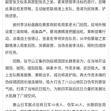
副官张文标系其原配张氏之弟，素来愤恨李法标的恶行，目睹
此事后愈发愤慨，主动秘密联络淮上支队，恳请为民除害、铲
除逆匪。
彼时李法标盘踞在蔡家岗前街周家老大门后院，驻地外围
设置三道岗哨，戒备森严。蔡效唐精准把握战机，果断部署行
动，派遣战士张德让、张金宏带领突击队员，从中街蔡瑜之家
翻墙潜入周家后院，突袭敌营、当场击毙李法标，顺利完成除
奸任务。
同期，驻守山王集的伪绥靖团团长肆意妄为，在当地开设
烟馆、妓院，搜刮民脂、祸害乡邻，作恶多端、民怨极大。淮
上支队精准施策、果断出手，成功将其铲除。两大作恶多端的
伪绥靖团团长接连被除，极大打击了八公山地区日伪军的嚣张
气焰，扫清了当地抗日阻力，为新四军敌后抗日力量的发展壮
大拓展了广阔空间。
唐山日军据点驻有日军10余人、伪军40人，长期奴役周