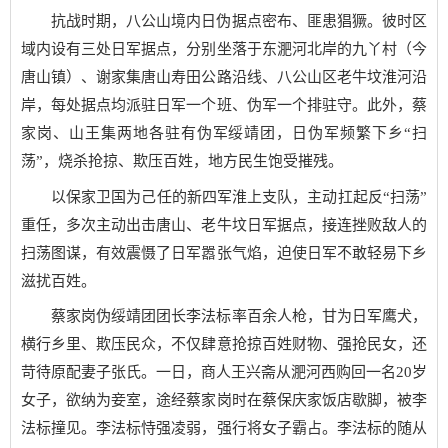
抗战时期，八公山境内日伪据点密布、匪患猖獗。彼时区
域内设有三处日军据点，分别坐落于东淝河北岸的九丫村（今
唐山镇）、谢家集唐山寿田公路沿线、八公山区老牛坟淮河沿
岸，每处据点均派驻日军一个班、伪军一个排驻守。此外，蔡
家岗、山王集两地各驻有伪军绥靖团，日伪军频繁下乡“扫
荡”，烧杀抢掠、欺压百姓，地方民生饱受摧残。
以保家卫国为己任的新四军淮上支队，主动扛起反“扫荡”
重任，多次主动出击唐山、老牛坟日军据点，接连挫败敌人的
扫荡图谋，有效震慑了日军嚣张气焰，迫使日军不敢轻易下乡
滋扰百姓。
蔡家岗伪绥靖团团长李法标率百余人枪，甘为日军鹰犬，
横行乡里、欺压民众，不仅肆意抢掠百姓财物、强抢民女，还
苛待原配妻子张氏。一日，商人王兴斋从淝河西购回一名20岁
女子，欲纳为妾室，途经蔡家岗时在蔡保庆家饭店歇脚，被李
法标撞见。李法标恃强凌弱，强行将女子霸占。李法标的随从