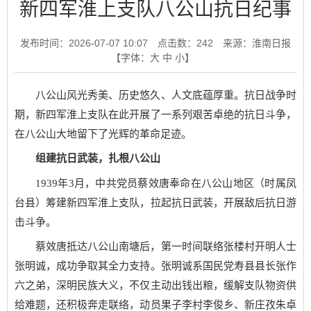
新四军淮上支队八公山抗日纪事
发布时间：2026-07-07 10:07
点击数：
242
来源：淮南日报
【字体：
大
中
小
】
八公山风光秀美、历史悠久、人文底蕴厚重。抗日战争时
期，新四军淮上支队在此开展了一系列艰苦卓绝的抗日斗争，
在八公山大地留下了光辉的革命足迹。
组建抗日武装，扎根八公山
1939年3月，中共党员蔡效唐奉命在八公山地区（时属凤
台县）筹建新四军淮上支队，拉起抗日武装，开展敌后抗日游
击斗争。
蔡效唐抵达八公山南塘后，第一时间联络张楼村开明人士
张明诚，成功争取其全力支持。张明诚系国民党寿县县长张作
六之弟，深明民族大义，不仅主动出钱出粮，缓解支队物资供
给难题，还积极奔走联络，动员果子李村李俊乡、新庄孜朱卓