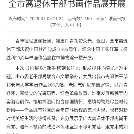
全市离退休干部书画作品展开展
发布时间：2026-07-08 11:24
点击数：
150
来源：淮南日报
【字体：
大
中
小
】
百年征程波澜壮阔，翰墨丹青礼赞荣光。近日，全市离退
休干部庆祝中国共产党成立105周年、纪念中国工农红军长征
胜利90周年书画作品展在市博物馆一楼开展。
本次书画展以“翰墨镌刻长征志 银发抒怀向党心”为主
题，由市委老干部局联合市文联举办，共展出我市离退休干部
和老年大学学员作品260余幅。老同志们以笔墨寄情、以丹青
抒怀，围绕党的光辉历程、红色革命故事、淮南发展新貌等内
容潜心创作。笔触挥洒间饱含家国情怀，意境勾勒处尽显时代
新风——作品既有对党的百年奋斗历程的艺术再现，也有对新
时代美好生活的热情礼赞，充分展示了广大离退休干部离岗不
离党、退休不褪色的政治本色和坚定不移听党话、跟党走的如