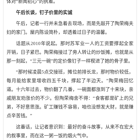
体对“新闻初心”的执着。
午后长谈，钉子价里的实诚
午后，记者一行并未急着去现场，而是先敲开了陶荣梅夫
妇的家门。屋内陈设简朴，却透着过日子的温馨。
话题从2010年说起。那时苏军业一人的工资要撑起全家
开销，日子紧巴。陶荣梅接过了旁人转让的炒饭摊，也就是从
那一刻起，“三元一碗”的定价像钉子一样楔进了她的骨子里。
“那时候凌晨5点交接班，摊位前排长龙，那时物价较低，
每月能给家里增收四五千块，撑起了半边天。”陶荣梅回忆
道。十六年过去，物价翻了几番，一碗面都涨到了十来块，亲
戚朋友劝涨价的不少。但陶荣梅舍不得：“食客都是矿上的兄
弟，不好意思涨。矿工赚钱不容易，咱也没想发大财，就是赚
点辛苦钱。”
这番话，让记者意识到：最好的奋斗故事，从来不在宏大
的叙事里，而在这一粥一饭的烟火气中。