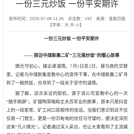
一份三元炒饭 一份平安期许
发布时间：2026-07-08 11:26
点击数：
192
来源：淮南日报
【字体：
大
中
小
】
一份三元炒饭 一份平安期许
—— 探访中煤新集二矿“三元蛋炒饭”的暖心故事
微光守初心，媒企递温情。7月1日至2日，昼与夜的交替
里，记者与中煤新集宣教中心的宣传干事，在中煤新集二矿寻
到了一碗热饭，也寻到了一段关于坚守的温情。
据了解，这次采访的契机，源于该公司宣教中心的一次
“随手刷屏”。矿嫂陶荣梅和丈夫苏军业的故事，原本只是抖音
上的一段家常、矿工间口耳相传的佳话。当我们意识到这不仅
仅是一门营生，更是一份沉甸甸的信任与守望时，便决定深挖
这束“凡人微光”。记者通过深入采访，也让大家看到了主流媒