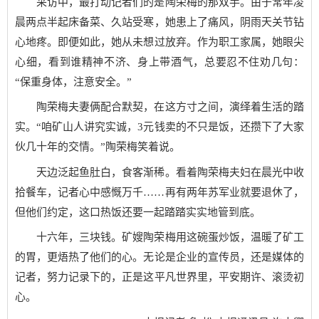
采访中，最打动记者们的是陶荣梅的那双手。由于常年凌
晨两点半起床备菜、久站受寒，她患上了痛风，阴雨天关节钻
心地疼。即便如此，她从未想过放弃。作为职工家属，她眼尖
心细，看到谁精神不济、身上带酒气，总要忍不住劝几句：
“保重身体，注意安全。”
陶荣梅夫妻俩配合默契，在这方寸之间，演绎着生活的踏
实。“咱矿山人讲究实诚，3元钱卖的不只是饭，还攒下了大家
伙几十年的交情。”陶荣梅笑着说。
天边泛起鱼肚白，食客渐稀。看着陶荣梅夫妇在晨光中收
拾餐车，记者心中感慨万千……再有两年苏军业就要退休了，
但他们约定，这口热饭还要一起踏踏实实地管到底。
十六年，三块钱。矿嫂陶荣梅用这碗蛋炒饭，温暖了矿工
的胃，更焐热了他们的心。无论是企业的宣传员，还是媒体的
记者，努力记录下的，正是这平凡世界里，平安期许、滚烫初
心。