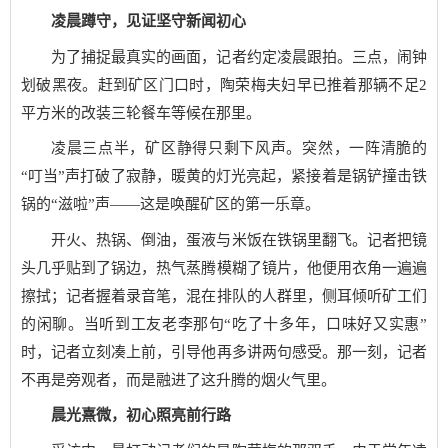
凌晨蹲守，见证坚守新闻初心
为了捕捉最真实的画面，记者约定凌晨跟拍。三点，闹钟
划破黑夜。赶到矿区门口时，陶荣梅夫妇早已推着那辆不足2
平方米的改装三轮餐车等候在那里。
凌晨三点半，矿区静得只剩下风声。突然，一阵清脆的
“叮当”声打破了寂静，暖黄的灯光亮起，紧接着是锅铲撞击铁
锅的“滋啦”声——这是唤醒矿区的第一乐章。
开火、热锅、倒油，蛋液与米饭在铁锅里翻飞。记者把镜
头几乎贴到了锅边，热气蒸腾模糊了镜片，他便用衣角一遍遍
擦拭；记者握着录音笔，混在排队的人群里，侧耳倾听矿工们
的闲聊。当听到工友老李那句“吃了十多年，口味好又实惠”
时，记者立刻凑上前，引导他再多讲两句感受。那一刻，记者
不再是旁观者，而是融进了这升腾的烟火气里。
晨光熹微，初心照亮前行路