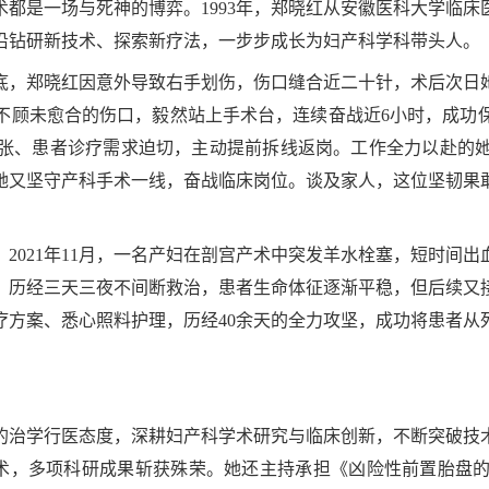
都是一场与死神的博弈。1993年，郑晓红从安徽医科大学临
沿钻研新技术、探索新疗法，一步步成长为妇产科学科带头人。
年底，郑晓红因意外导致右手划伤，伤口缝合近二十针，术后次
不顾未愈合的伤口，毅然站上手术台，连续奋战近6小时，成功
张、患者诊疗需求迫切，主动提前拆线返岗。工作全力以赴的
她又坚守产科手术一线，奋战临床岗位。谈及家人，这位坚韧果
2021年11月，一名产妇在剖宫产术中突发羊水栓塞，短时间
，历经三天三夜不间断救治，患者生命体征逐渐平稳，但后续又
疗方案、悉心照料护理，历经40余天的全力攻坚，成功将患者从
的治学行医态度，深耕妇产科学术研究与临床创新，不断突破技
减灭术，多项科研成果斩获殊荣。她还主持承担《凶险性前置胎