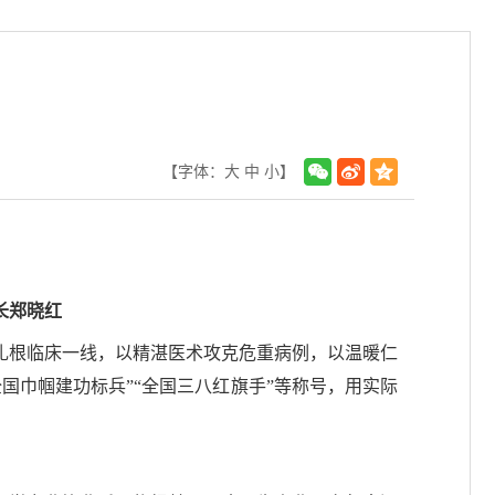
【字体：
大
中
小
】
长郑晓红
扎根临床一线，以精湛医术攻克危重病例，以温暖仁
国巾帼建功标兵”“全国三八红旗手”等称号，用实际