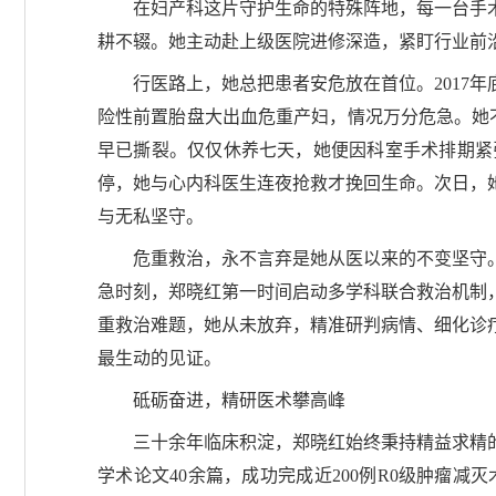
在妇产科这片守护生命的特殊阵地，每一台手术
耕不辍。她主动赴上级医院进修深造，紧盯行业前
行医路上，她总把患者安危放在首位。2017
险性前置胎盘大出血危重产妇，情况万分危急。她
早已撕裂。仅仅休养七天，她便因科室手术排期紧
停，她与心内科医生连夜抢救才挽回生命。次日，
与无私坚守。
危重救治，永不言弃是她从医以来的不变坚守。
急时刻，郑晓红第一时间启动多学科联合救治机制
重救治难题，她从未放弃，精准研判病情、细化诊
最生动的见证。
砥砺奋进，精研医术攀高峰
三十余年临床积淀，郑晓红始终秉持精益求精
学术论文40余篇，成功完成近200例R0级肿瘤