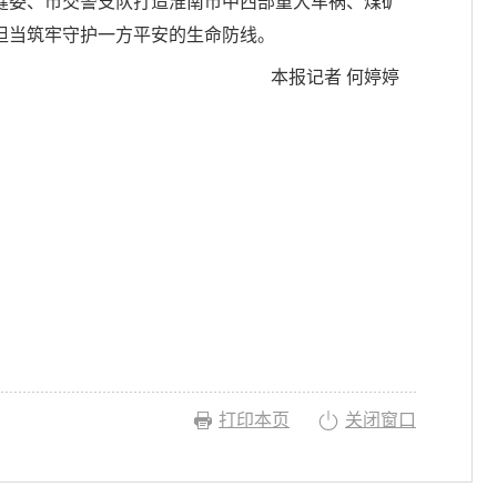
健委、市交警支队打造淮南市中西部重大车祸、煤矿
担当筑牢守护一方平安的生命防线。
本报记者 何婷婷
打印本页
关闭窗口