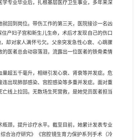
床医学专业毕业后，扎根基层医疗卫生事业，多年来深
日她就回到岗位。带伤工作的第三天，医院接诊一名凶
保住产妇子宫和新生儿生命，术后才发现自己的伤口
她，却对家人满怀亏欠。父亲突发急性心衰、心跳骤
敢的医者总会动容落泪，流露出一位医者的铁骨柔情
出血量超五千毫升，相继引发心衰、肾衰等并发症。危
接连出现肺部感染、宫腔感染等多重并发症。面对重
死亡线上拉回。无数场生死营救，是她党员医者担当
术瓶颈，提升诊疗水平。截至目前，她累计发表专业
盘的综合治疗研究》《宫腔镜生育力保护系列手术（冷