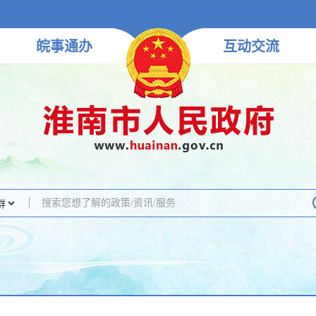
皖事
通办
互动
交流