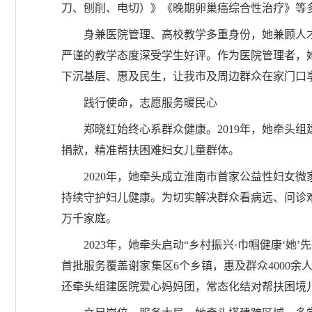
刀、刨削、电切）》《晚期卵巢癌综合性治疗》等
身兼医院管理、高校教学多重身份，她兼顾人
严谨的教学态度深受学生好评。作为医院管理者，
下沉基层、惠及民生，让我市及周边群众在家门口
践行使命，志愿服务暖民心
郑晓红始终心系群众健康。2019年，她牵头
捐款，精准帮扶困难妇女儿童群体。
2020年，她牵头成立淮南市首家公益性妇女
持续守护妇儿健康。为切实解决群众看病远、问诊
万千家庭。
2023年，她牵头启动“乡村振兴·巾帼健康
首批服务覆盖谢家集区6个乡镇，惠及群众4000余人
还牵头组建医院爱心妈妈团，常态化结对帮扶困境