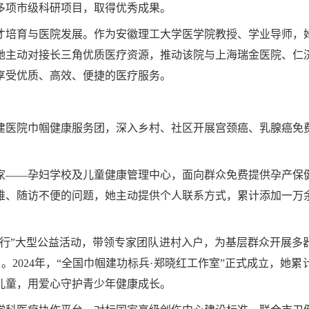
多项市级科研项目，取得优秀成果。
才培育与医院发展。作为安徽理工大学医学院教授、学业导师，
她主动对接长三角优质医疗资源，推动该院与上海瑞金医院、仁
享受优质、高效、便捷的医疗服务。
组建医院巾帼健康服务团，深入乡村、社区开展宫颈癌、乳腺癌
微家——孕妇学校及儿童健康管理中心，面向群众免费提供孕产
难、随访不便的问题，她主动提供个人联系方式，累计添加一万余
‘她’先行”大型公益活动，带领专家团队进村入户，为基层群众开
。2024年，“全国巾帼建功标兵·郑晓红工作室”正式成立，她累
儿童，用爱心守护青少年健康成长。