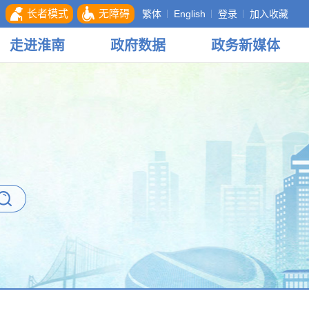
长者模式
无障碍
繁体
English
登录
加入收藏
走进
淮南
政府
数据
政务
新媒体