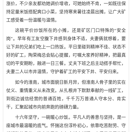
涨价，不少亲友都劝她调价增收，可她始终不肯，一如既往保
持足量米饭搭配爽口小菜，坚持寒来暑往凌晨出摊，让广大矿
工感受着一份温暖与温情。
这碗平价炒饭所在的小摊，还是矿区门口特殊的“安全
岗”。早年有工友空腹下井感到身体不适，夫妻俩就想着，要
让下井的兄弟们吃上一口热饭。平日里碰到精神不佳、状态不
好的矿工，陶荣梅总会贴心提醒，叮嘱大家养好精神，把最真
切的平安期盼，融进一日三餐。丈夫下班之后主动搭手帮忙，
夫妻二人以市井温情，守护着矿工的平安下井、平安归来。
如今的淮南，城市面貌日新月异，但淮南人骨子里的实在
仗义、重情重义从未改变。从扎根井下默默奉献的一线矿工，
到街边诚信经营的普通百姓，千千万万普通人守本分、肯实
干，汇聚起城市向前奔跑的磅礴力量。
十六年坚守，一碗暖心炒饭。平凡人的善意与坚持，是一
座城市最温暖的底气。怀揣这份淳朴初心，依靠吃苦耐劳、守