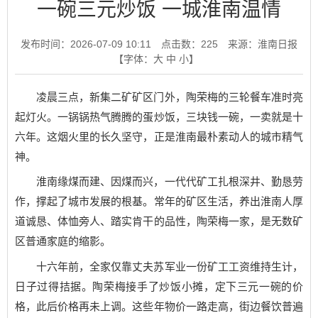
一碗三元炒饭 一城淮南温情
发布时间：2026-07-09 10:11
点击数：
225
来源：淮南日报
【字体：
大
中
小
】
凌晨三点，新集二矿矿区门外，陶荣梅的三轮餐车准时亮
起灯火。一锅锅热气腾腾的蛋炒饭，三块钱一碗，一卖就是十
六年。这烟火里的长久坚守，正是淮南最朴素动人的城市精气
神。
淮南缘煤而建、因煤而兴，一代代矿工扎根深井、勤恳劳
作，撑起了城市发展的根基。常年的矿区生活，养出淮南人厚
道诚恳、体恤旁人、踏实肯干的品性，陶荣梅一家，是无数矿
区普通家庭的缩影。
十六年前，全家仅靠丈夫苏军业一份矿工工资维持生计，
日子过得拮据。陶荣梅接手了炒饭小摊，定下三元一碗的价
格，此后价格再未上调。这些年物价一路走高，街边餐饮普遍