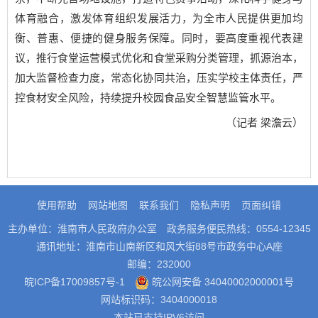
体育融合，激发体育组织发展活力，为全市人民提供更加均
衡、普惠、便捷的健身服务保障。同时，要高度重视代表建
议，推行食堂运营模式优化和食堂采购分类管理，抓源治本，
加大监督检查力度，常态化协同共治，压实学校主体责任，严
控食材安全风险，持续提升校园食品安全智慧监管水平。
（记者 梁澹云）
使用帮助
网站地图
联系我们
隐私声明
页面纠错
主办单位：淮南市人民政府办公室
政务服务便民热线：0554-12345
通讯地址：淮南市山南新区和风大街88号市政务中心A座
邮编：232000
皖ICP备17009857号-1
皖公网安备 34040002000001号
网站标识码：3404000018
本站已支持IPV6访问