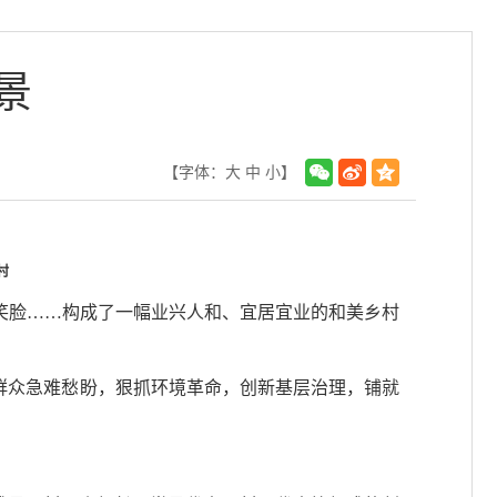
景
【字体：
大
中
小
】
村
笑脸……构成了一幅业兴人和、宜居宜业的和美乡村
群众急难愁盼，狠抓环境革命，创新基层治理，铺就