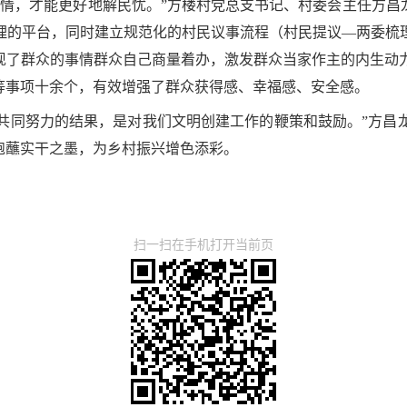
情，才能更好地解民忧。”方楼村党总支书记、村委会主任方昌龙告
理的平台，同时建立规范化的村民议事流程（村民提议—两委梳
实现了群众的事情群众自己商量着办，激发群众当家作主的内生动
等事项十余个，有效增强了群众获得感、幸福感、安全感。
民共同努力的结果，是对我们文明创建工作的鞭策和鼓励。”方
饱蘸实干之墨，为乡村振兴增色添彩。
扫一扫在手机打开当前页