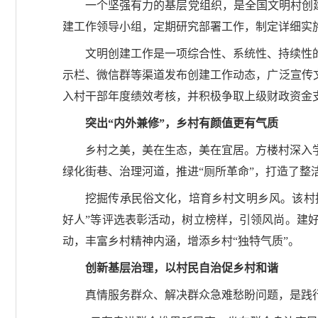
一个坚强有力的基层党组织，是全国文明村创建
建工作领导小组，定期研究部署工作，制定详细实
文明创建工作是一项综合性、系统性、持续性
示栏、微信群等渠道发布创建工作动态，广泛宣传
入村干部年度绩效考核，并积极争取上级财政资金
突出“内外兼修”，乡村有颜值更有气质
乡村之美，美在生态，美在宜居。方楼村深入
绿化街巷、治理河道，推进“厕所革命”，打造了整
挖掘传承民俗文化，培育乡村文明乡风。该村持
好人”等评选表彰活动，树立榜样，引领风尚。建
动，丰富乡村精神内涵，增添乡村“独特气质”。
创新基层治理，以村民自治促乡村和谐
真情服务群众、解决群众急难愁盼问题，是践