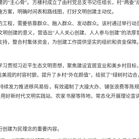
的“主心骨”。方楼村成立了由村党总支书记任组长，村“两委
施方案，明确时间表和路线图，打好文明创建主动仗。
的工程，需要依靠群众、融入群众、发动群众。该村通过举行动
文明创建的意义，营造出“人人关心创建、人人参与创建”的浓厚
支持，整合村集体资金，为创建工作提供坚实的组织和资金保障
学习贯彻习近平生态文明思想，聚焦建设宜居宜业和美乡村目标
洁美观的村容村貌，提升了乡村“外在颜值”，绘就了“绿树村边合
续发力推进移风易俗，有效遏制了大操大办、铺张浪费等陈规陋
好用好新时代文明实践站、农家书屋等阵地，常态化开展理论宣
行创建为民理念的重要内容。