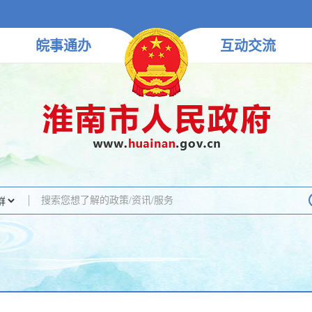
皖事
通办
互动
交流