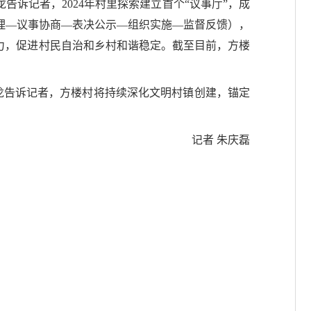
诉记者，2024年村里探索建立首个“议事厅”，成
理—议事协商—表决公示—组织实施—监督反馈），
力，促进村民自治和乡村和谐稳定。截至目前，方楼
昌龙告诉记者，方楼村将持续深化文明村镇创建，锚定
记者 朱庆磊