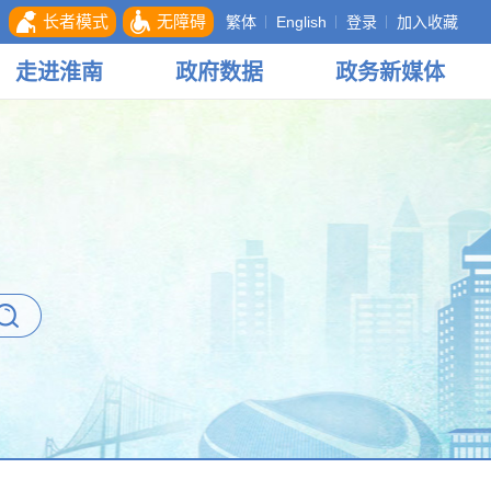
长者模式
无障碍
繁体
English
登录
加入收藏
走进
淮南
政府
数据
政务
新媒体