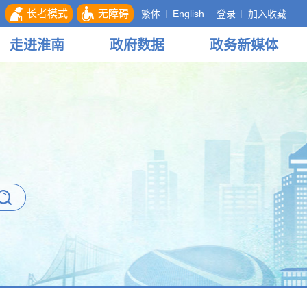
长者模式
无障碍
繁体
English
登录
加入收藏
走进
淮南
政府
数据
政务
新媒体