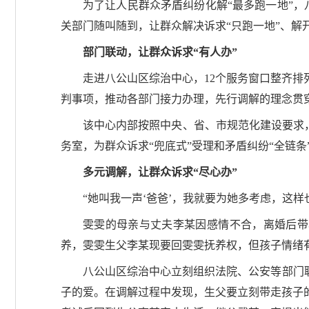
为了让人民群众矛盾纠纷化解“最多跑一地”
关部门随叫随到，让群众解决诉求“只跑一地”、解开
部门联动，让群众诉求“有人办”
走进八公山区综治中心，12个服务窗口整齐
判事项，推动各部门接力办理，先行调解的理念贯
该中心内部按照中央、省、市规范化建设要求，
务室，为群众诉求“兜底式”受理和矛盾纠纷“全链
多元调解，让群众诉求“尽心办”
“她叫我一声‘爸爸’，我就要为她多考虑，这
雯雯的母亲与丈夫李某因感情不合，离婚后带
养，雯雯生父李某现要回雯雯抚养权，但孩子情绪
八公山区综治中心立刻组织法院、公安等部门
子的爱。在调解过程中发现，生父要立刻带走孩子