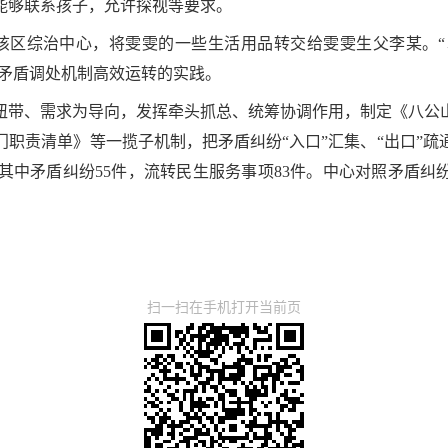
能够联系孩子，允许探视等要求。
到该区综治中心，将雯雯的一些生活用品转交给雯雯生父李某。
”矛盾调处机制高效运转的实践。
纽带、需求为导向，发挥牵头抓总、统筹协调作用，制定《八公
职责清单》等一揽子机制，把矛盾纠纷“入口”汇集、“出口”
，其中矛盾纠纷55件，流转民生服务事项83件。中心对照矛盾
扫一扫在手机打开当前页