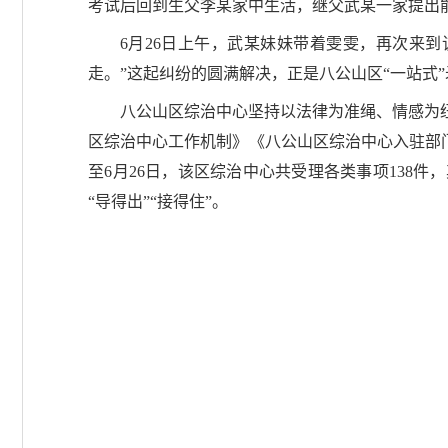
考试后回到生父李某家中生活，继父武某一家提出
6月26日上午，武某妹妹带着雯雯，再次来
走。”这起纠纷的圆满解决，正是八公山区“一站式
八公山区综治中心坚持以法律为准绳、情感为
区综治中心工作机制》《八公山区综治中心入驻部门
至6月26日，该区综治中心共受理各类事项138件
“导得出”“接得住”。