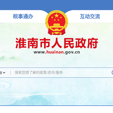
皖事
通办
互动
交流