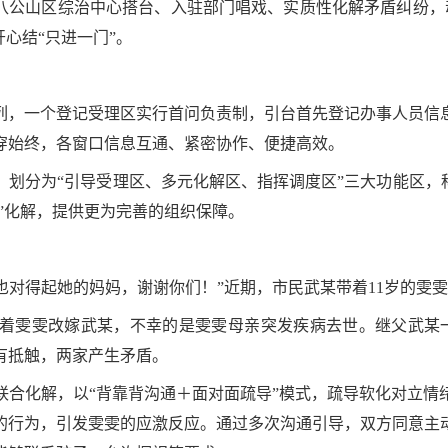
，八公山区综治中心搭台、入驻部门唱戏、实质性化解矛盾纠纷，
心结“只进一门”。
排列，一个登记受理区实行首问负责制，引台首先登记办事人员信
穿始终，各窗口信息互通、紧密协作、便捷高效。
划分为“引导受理区、多元化解区、指挥调度区”三大功能区，
条”化解，提供更为完善的组织保障。
样也对得起她的妈妈，谢谢你们！”近期，市民武某带着11岁的雯
着雯雯改嫁武某，不幸的是雯雯母亲突发疾病去世。继父武某
有抵触，两家产生矛盾。
联合化解，以“背靠背沟通＋面对面疏导”模式，疏导软化对立情
的行为，引发雯雯的应激反应。通过多次沟通引导，双方同意主