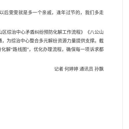
“以后雯雯就是多一个亲戚，逢年过节的，我们多走
山区综治中心矛盾纠纷预防化解工作流程》《八公山
疏通，为综治中心整合多元解纷资源力量提供支撑。截
纠纷化解“路线图”，优化办理流程，确保每一项诉求都
记者 何婷婷 通讯员 孙飘