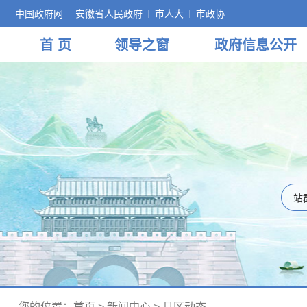
中国政府网
安徽省人民政府
市人大
市政协
首 页
领导
之窗
政府
信息公开
您的位置：
首页
>
新闻中心
>
县区动态