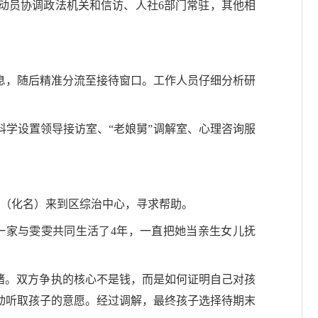
动员协调政法机关和信访、人社6部门常驻，其他相
息，随后精准分流至接待窗口。工作人员仔细分析研
科学设置领导接访室、“老娘舅”调解室、心理咨询服
雯（化名）来到区综治中心，寻求帮助。
一家与雯雯共同生活了4年，一直把她当亲生女儿抚
绪。双方争执的核心不是钱，而是如何证明自己对孩
动听取孩子的意愿。经过调解，最终孩子选择待期末