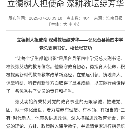
立德树人担使命 深耕教坛绽芳华
发布时间：2025-07-10 09:18
点击数：
404
来源：淮南日报
【字体：
大
中
小
】
立德树人担使命 深耕教坛绽芳华——记凤台县第四中学
党总支副书记、校长张艾功
“让每个学生都能出彩”是凤台县第四中学党总支副书记、
校长张艾功的教育信念。他坚守教育初心，勇担育人使命，积
极探索新时代教育教学改革新路径，在党建引领、铸魂育人、
课堂科研、科普创新等方面取得了显著成绩，以实际行动诠释
了一名优秀共产党员的责任和担当。
张艾功始终秉持对党的教育事业的无限忠诚，推进党、
团、队一体化建设，着力培养有理想、有本领、有担当的“三
有”时代新人。他带头讲思政课，深入挖掘思政教育元素，将
党的理论、方针、政策融入课堂教学，并邀请专家进行指导培