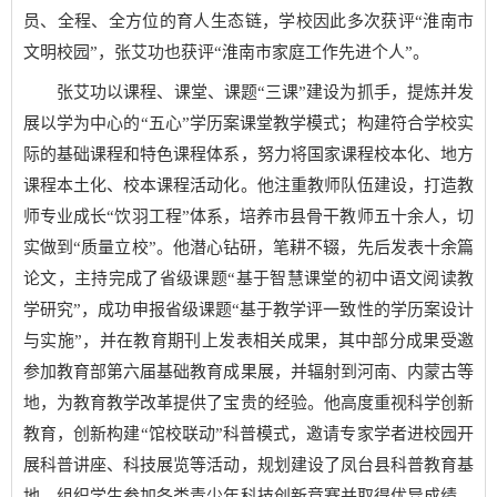
员、全程、全方位的育人生态链，学校因此多次获评“淮南市
文明校园”，张艾功也获评“淮南市家庭工作先进个人”。
张艾功以课程、课堂、课题“三课”建设为抓手，提炼并发
展以学为中心的“五心”学历案课堂教学模式；构建符合学校实
际的基础课程和特色课程体系，努力将国家课程校本化、地方
课程本土化、校本课程活动化。他注重教师队伍建设，打造教
师专业成长“饮羽工程”体系，培养市县骨干教师五十余人，切
实做到“质量立校”。他潜心钻研，笔耕不辍，先后发表十余篇
论文，主持完成了省级课题“基于智慧课堂的初中语文阅读教
学研究”，成功申报省级课题“基于教学评一致性的学历案设计
与实施”，并在教育期刊上发表相关成果，其中部分成果受邀
参加教育部第六届基础教育成果展，并辐射到河南、内蒙古等
地，为教育教学改革提供了宝贵的经验。他高度重视科学创新
教育，创新构建“馆校联动”科普模式，邀请专家学者进校园开
展科普讲座、科技展览等活动，规划建设了凤台县科普教育基
地，组织学生参加各类青少年科技创新竞赛并取得优异成绩，