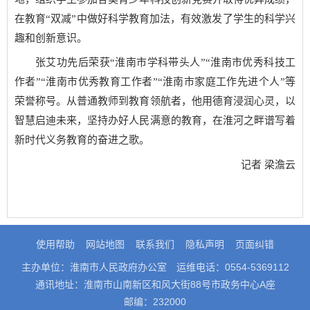
在教育“双减”中做好科学教育加法，有效激发了学生的科学兴
趣和创新意识。
张艾功先后荣获“淮南市学科带头人”“淮南市优秀科技工
作者”“淮南市优秀教育工作者”“淮南市家庭工作先进个人”等
荣誉称号。从普通教师到教育领航者，他用德育浸润心灵，以
智慧启迪未来，坚持办好人民满意的教育，在淮河之畔谱写着
新时代义务教育的奋进之歌。
记者 梁澹云
使用帮助
网站地图
联系我们
隐私声明
页面纠错
主办单位：淮南市人民政府办公室
运维电话：0554-5369112
通讯地址：淮南市山南新区和风大街88号市政务中心A座
邮编：232000