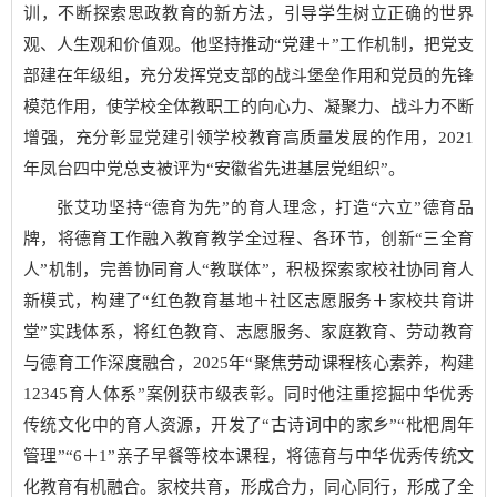
训，不断探索思政教育的新方法，引导学生树立正确的世界
观、人生观和价值观。他坚持推动“党建＋”工作机制，把党支
部建在年级组，充分发挥党支部的战斗堡垒作用和党员的先锋
模范作用，使学校全体教职工的向心力、凝聚力、战斗力不断
增强，充分彰显党建引领学校教育高质量发展的作用，2021
年凤台四中党总支被评为“安徽省先进基层党组织”。
张艾功坚持“德育为先”的育人理念，打造“六立”德育品
牌，将德育工作融入教育教学全过程、各环节，创新“三全育
人”机制，完善协同育人“教联体”，积极探索家校社协同育人
新模式，构建了“红色教育基地＋社区志愿服务＋家校共育讲
堂”实践体系，将红色教育、志愿服务、家庭教育、劳动教育
与德育工作深度融合，2025年“聚焦劳动课程核心素养，构建
12345育人体系”案例获市级表彰。同时他注重挖掘中华优秀
传统文化中的育人资源，开发了“古诗词中的家乡”“枇杷周年
管理”“6＋1”亲子早餐等校本课程，将德育与中华优秀传统文
化教育有机融合。家校共育，形成合力，同心同行，形成了全