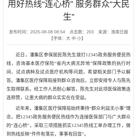
用好热线“连心桥” 服务群众“大民
生”
发布时间：2025-08-08 08:54
点击数：
203
来源：淮南日报
【字体：
大
中
小
】
近日，潘集区参保居民陈先生拨打12345政务服务便民热
线，咨询基本医疗保险“省内大病无异地”保障政策的执行时
间、试点病种及试点医疗机构等问题，希望相关部门予以解
答。潘集区医疗保障局接到群众咨询后，立即安排专人与陈先
生取得联系。经工作人员耐心解答，陈先生对此项医保政策连
连称赞，让患大病的群众实实在在受益。
近年来，潘集区医疗保障局始终秉持“群众利益无小事”理
念，把12345政务服务便民热线作为连接医保部门与广大群众
的“连心桥”，采取三项措施抓实12345热线工单办理工作，做
到热线反映“件件有落实，事事有回音”。