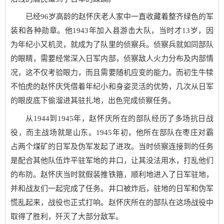
已经96岁高龄的赵怀庆老人家中一直收藏着整齐绿色的军
装和各种勋章。他1943年加入县游击大队，当时才13岁，因
为年纪小又机灵，就成为了队里的侦察兵。侦察兵就如同部队
的眼睛，需要经常深入日军内部，侦察敌人火力分布及内部情
况，这不仅考验眼力，而且需要随机应变的能力。而初生牛犊
不怕虎的赵怀庆凭借着年纪小和身姿灵活的优势，几次从日军
的眼皮底下偷溜进其驻扎地，出色完成侦察任务。
从1944到1945年，赵怀庆所在的部队经历了多场抗日战
役，而主战场就是山东。1945年初，他所在部队在枣庄对霸
占两个煤矿的日军及伪军发起了进攻。当时侦察连接到的任务
是配合其他队伍炸平驻军地的井口，让其没法用水，打乱他们
的布防。赵怀庆当时就假装推铁箍，顺利地进入了日军驻地，
并和战友们一起完成了任务。井口被炸后，驻地的日军和伪军
慌乱起来，战役也正式打响。赵怀庆所在的部队在这场战役中
取得了胜利，歼灭了大部分敌军。