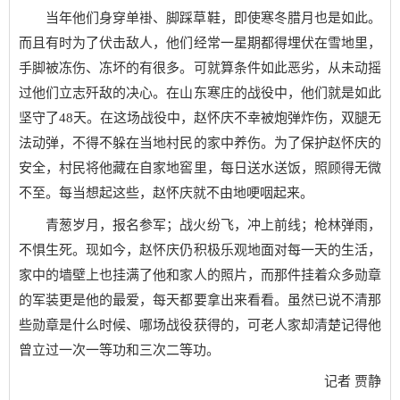
当年他们身穿单褂、脚踩草鞋，即使寒冬腊月也是如此。
而且有时为了伏击敌人，他们经常一星期都得埋伏在雪地里，
手脚被冻伤、冻坏的有很多。可就算条件如此恶劣，从未动摇
过他们立志歼敌的决心。在山东寒庄的战役中，他们就是如此
坚守了48天。在这场战役中，赵怀庆不幸被炮弹炸伤，双腿无
法动弹，不得不躲在当地村民的家中养伤。为了保护赵怀庆的
安全，村民将他藏在自家地窖里，每日送水送饭，照顾得无微
不至。每当想起这些，赵怀庆就不由地哽咽起来。
青葱岁月，报名参军；战火纷飞，冲上前线；枪林弹雨，
不惧生死。现如今，赵怀庆仍积极乐观地面对每一天的生活，
家中的墙壁上也挂满了他和家人的照片，而那件挂着众多勋章
的军装更是他的最爱，每天都要拿出来看看。虽然已说不清那
些勋章是什么时候、哪场战役获得的，可老人家却清楚记得他
曾立过一次一等功和三次二等功。
记者 贾静