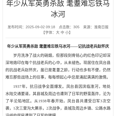
年少从军英勇杀敌 耄耋难忘铁马
冰河
发布时间：2025-09-02 09:18
点击数：
305
来源：淮南日报
【字体：
大
中
小
】
年少从军英勇杀敌 耄耋难忘铁马冰河——记抗战老兵赵怀庆
岁月洗净了战火的硝烟，但那段刻骨铭心的红色印记却深
深地烙印在每个抗战老兵的心中，从未褪色。现居住在凤台县
的抗战老兵赵怀庆，虽已是耄耋之龄，行动也多有不便，仍然
难忘那些战场上的往事，每每想起心中总是涌起满满的激情。
1937年，抗日战争全面爆发。凤台县因滨临淮河，地处
水陆交通要道，其县城及周边也遭到了日军的野蛮轰炸，沦为
了半沦陷地区。从1938年春开始，凤台县共遭受日军3次空
袭，1次三里沟大屠杀，2次战争，县城及周边乡镇、公路水路
沿线的居民遭到了日军的蹂躏。