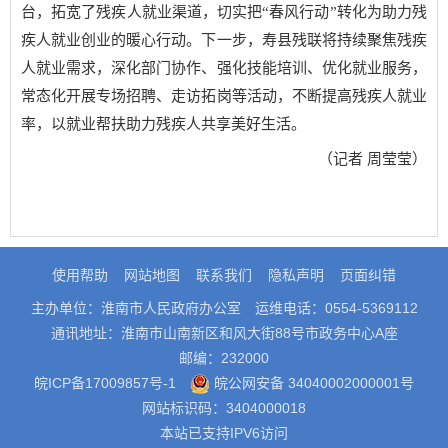
台，拓宽了残疾人就业渠道，切实把“春风行动”转化为助力残
疾人就业创业的暖心行动。下一步，寿县残联将持续聚焦残疾
人就业需求，深化部门协作、强化技能培训、优化就业服务，
常态化开展专场招聘、走访拓岗等活动，不断提高残疾人就业
率，以就业帮扶助力残疾人共享美好生活。
（记者 周莹莹）
使用帮助
网站地图
联系我们
隐私声明
页面纠错
主办单位：淮南市人民政府办公室
运维电话：0554-5369112
通讯地址：淮南市山南新区和风大街88号市政务中心A座
邮编：232000
皖ICP备17009857号-1
皖公网安备 34040002000001号
网站标识码：3404000018
本站已支持IPV6访问