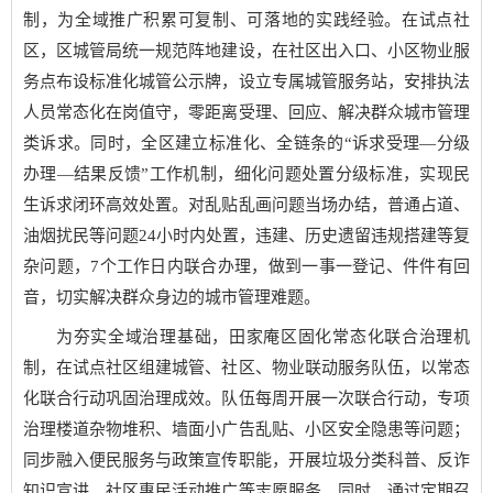
制，为全域推广积累可复制、可落地的实践经验。在试点社
区，区城管局统一规范阵地建设，在社区出入口、小区物业服
务点布设标准化城管公示牌，设立专属城管服务站，安排执法
人员常态化在岗值守，零距离受理、回应、解决群众城市管理
类诉求。同时，全区建立标准化、全链条的“诉求受理—分级
办理—结果反馈”工作机制，细化问题处置分级标准，实现民
生诉求闭环高效处置。对乱贴乱画问题当场办结，普通占道、
油烟扰民等问题24小时内处置，违建、历史遗留违规搭建等复
杂问题，7个工作日内联合办理，做到一事一登记、件件有回
音，切实解决群众身边的城市管理难题。
为夯实全域治理基础，田家庵区固化常态化联合治理机
制，在试点社区组建城管、社区、物业联动服务队伍，以常态
化联合行动巩固治理成效。队伍每周开展一次联合行动，专项
治理楼道杂物堆积、墙面小广告乱贴、小区安全隐患等问题；
同步融入便民服务与政策宣传职能，开展垃圾分类科普、反诈
知识宣讲、社区惠民活动推广等志愿服务。同时，通过定期召