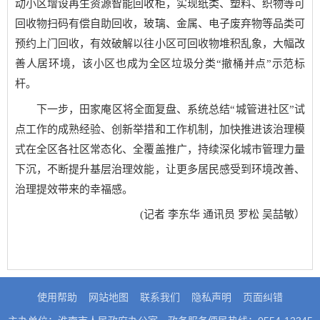
动小区增设再生资源智能回收柜，实现纸类、塑料、织物等可
回收物扫码有偿自助回收，玻璃、金属、电子废弃物等品类可
预约上门回收，有效破解以往小区可回收物堆积乱象，大幅改
善人居环境，该小区也成为全区垃圾分类“撤桶并点”示范标
杆。
下一步，田家庵区将全面复盘、系统总结“城管进社区”试
点工作的成熟经验、创新举措和工作机制，加快推进该治理模
式在全区各社区常态化、全覆盖推广，持续深化城市管理力量
下沉，不断提升基层治理效能，让更多居民感受到环境改善、
治理提效带来的幸福感。
(记者 李东华 通讯员 罗松 吴喆敏）
使用帮助
网站地图
联系我们
隐私声明
页面纠错