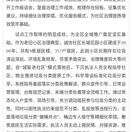
开工作座谈会，复盘治理工作成效、梳理存在短板、征集优化
建议，持续细化治理举措、优化服务模式，为社区治理提质增
效筑牢基础。
试点工作取得的明显成效，为全区全域推广奠定坚实基
础。作为老旧小区治理典型，诚信社区长城花园小区建成于20
00年，共有9栋居民楼、357户居民，此前小区长期存在垃圾
清运滞后、环境乱象频发、邻里矛盾突出、治理难度较大等问
题。自“城管进社区”模式落地后，下沉执法人员全程指导社
区、物业推进垃圾分类提质工作，科学增设标准化垃圾分类
亭，系统指导基层落实分类政策解读、群众宣传引导、日常运
营管理、台账规范记录、末端分类处置等全流程工作。通过常
态化入户宣传、现场引导，充分调动居民参与垃圾分类的主动
性，同时以刚性执法约束规范不分类、乱投放等违规行为，全
面落地垃圾分类“撤桶并点”、桶边专人值守等精细化举措。聚
焦居民生活实际需求，执法人员主动上报民情、对接资源，推