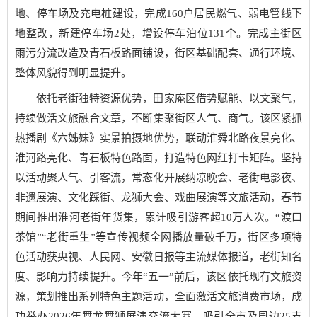
地、停车场及充电桩建设，完成160户居民燃气、弱电管线下
地整改，新建停车场2处，增设停车泊位131个。完成主街区
雨污分流改造及青石板路面铺设，街区基础配套、通行环境、
整体风貌得到明显提升。
依托老街独特资源优势，田家庵区借势赋能、以文聚气，
持续做活文旅融合文章，不断集聚街区人气、商气。该区紧抓
热播剧《六姊妹》实景拍摄地优势，联动淮舜北路夜景亮化、
淮河路亮化、青石板特色路面，打造特色网红打卡矩阵。坚持
以活动聚人气、引客流，常态化开展纳凉晚会、老街电影夜、
非遗展演、文化踩街、龙狮大会、戏曲展演等文旅活动，春节
期间推出淮河老街年货集，累计吸引游客超10万人次。“渡口
茶馆”“老街重生”等宣传视频全网播放量破千万，街区多项特
色活动获央视、人民网、安徽日报等主流媒体报道，老街知名
度、影响力持续提升。今年“五一”前后，该区依托现有文旅资
源，策划推出系列特色主题活动，全面激活文旅消费市场，成
功举办2026年舞龙舞狮展演交流大赛，吸引全市及周边25支