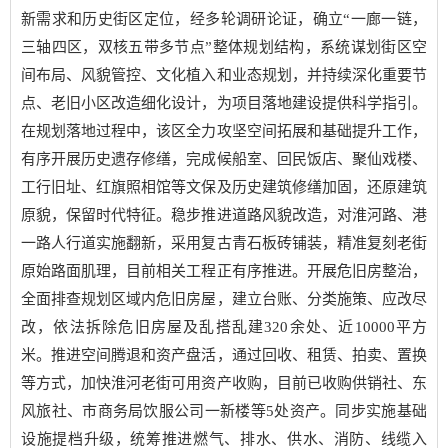
新需求和历史街区定位，经多轮调研论证，确立“一廊一链，
三轴四区，双核五带多节点”整体规划结构，系统谋划街区空
间布局、风貌管控、文化植入和业态规划，并持续深化重要节
点、老旧小区改造细化设计，为项目落地建设提供科学指引。
在规划落地过程中，该区全力攻坚空间拓展和基础提升工作，
有序开展历史遗存修缮，完成候船室、回民饭店、聚仙戏楼、
工行旧址、红旗照相馆等文保及历史建筑修缮加固，还原建筑
原貌，保留时代特征。稳步推进道路风貌改造，对淮河路、港
一路人行道实施翻新，采用复古青石板砖铺装，精准复刻老街
原始路面肌理，目前相关工程正有序推进。开展危旧房整治，
全面排查规划区域内危旧房屋，建立台账、分类施策、应改尽
改，依法拆除危旧房屋及乱搭乱建320余处、近10000平方
米。推进空间腾退和资产盘活，通过回收、租赁、拍卖、置换
等方式，加快淮河老街可用资产收购，目前已收购供销社、东
风旅社、市商务局饮服公司一新楼等5处资产。同步实施基础
设施提档升级，统筹推进燃气、排水、供水、消防、线缆入