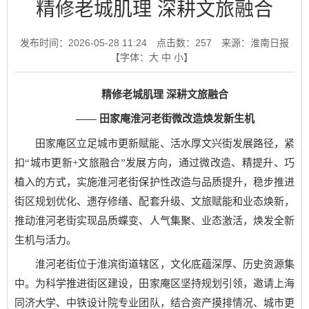
精修老城肌理 深耕文旅融合
发布时间：2026-05-28 11:24
点击数：
257
来源：淮南日报
【字体：
大
中
小
】
精修老城肌理 深耕文旅融合
—— 田家庵淮河老街微改造焕发新生机
田家庵区立足城市更新赋能、活水厚文兴街发展路径，紧
扣“城市更新+文旅融合”发展方向，通过微改造、精提升、巧
植入的方式，实施淮河老街保护性改造与品质提升，稳步推进
街区规划优化、遗存修缮、配套升级、文旅赋能和业态焕新，
推动淮河老街实现品质蝶变、人气集聚、业态激活，焕发全新
生机与活力。
淮河老街位于淮滨街道辖区，文化底蕴深厚、历史资源集
中。为科学推进街区建设，田家庵区坚持规划引领，邀请上海
同济大学、中铁设计院专业团队，结合资产摸排情况、城市更