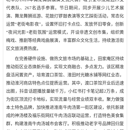
代表队、267名选手参赛。节日期间，同步开展少儿艺术展
演、舞龙舞狮巡游、花鼓灯锣鼓表演等文艺踩街活动，常态化
运营“老街电影夜”，设置怀旧打卡点位、发放怀旧零食，创新
“夜间光影+老街氛围”运营模式，开设非遗文创市集，组织黄
梅戏、推剧等经典戏曲展演，丰富群众文化生活，持续激活街
区文旅消费热度。
在完善硬件设施、做热文旅市场的基础上，田家庵区持续
推动街区业态焕新升级，实现文商融合、多点发力。该区精准
盘活闲置资产，培育渡口茶馆、淮田时光糖水铺等网红业态，
推动淮河商店特色点位提质运营。其中，渡口茶馆开业后迅速
出圈，抖音话题播放量破千万，小红书打卡笔记超2万条，成
为街区顶流打卡地标，实现流量与经营业绩双丰收。聚力做强
本土特色品牌，加快推进淮南牛肉汤第一街区建设，依托新建
成的神汤楼及福乐街网红牛肉汤店联动运营，打造特色美食集
群，构建淮南牛肉汤城市会客厅。积极推动老字号品牌回归复