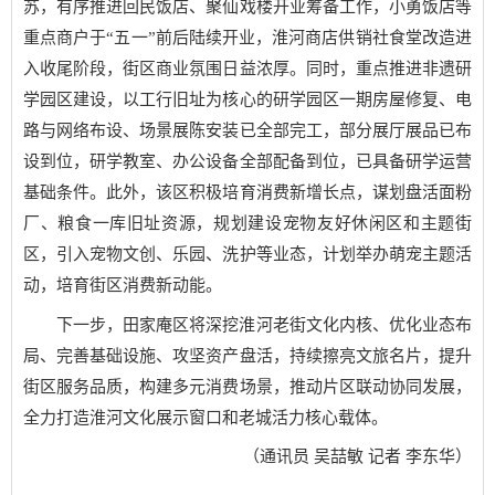
苏，有序推进回民饭店、聚仙戏楼开业筹备工作，小勇饭店等
重点商户于“五一”前后陆续开业，淮河商店供销社食堂改造进
入收尾阶段，街区商业氛围日益浓厚。同时，重点推进非遗研
学园区建设，以工行旧址为核心的研学园区一期房屋修复、电
路与网络布设、场景展陈安装已全部完工，部分展厅展品已布
设到位，研学教室、办公设备全部配备到位，已具备研学运营
基础条件。此外，该区积极培育消费新增长点，谋划盘活面粉
厂、粮食一库旧址资源，规划建设宠物友好休闲区和主题街
区，引入宠物文创、乐园、洗护等业态，计划举办萌宠主题活
动，培育街区消费新动能。
下一步，田家庵区将深挖淮河老街文化内核、优化业态布
局、完善基础设施、攻坚资产盘活，持续擦亮文旅名片，提升
街区服务品质，构建多元消费场景，推动片区联动协同发展，
全力打造淮河文化展示窗口和老城活力核心载体。
（通讯员 吴喆敏 记者 李东华）