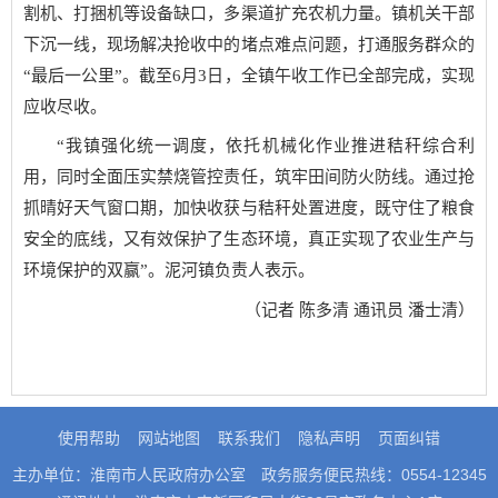
割机、打捆机等设备缺口，多渠道扩充农机力量。镇机关干部
下沉一线，现场解决抢收中的堵点难点问题，打通服务群众的
“最后一公里”。截至6月3日，全镇午收工作已全部完成，实现
应收尽收。
“我镇强化统一调度，依托机械化作业推进秸秆综合利
用，同时全面压实禁烧管控责任，筑牢田间防火防线。通过抢
抓晴好天气窗口期，加快收获与秸秆处置进度，既守住了粮食
安全的底线，又有效保护了生态环境，真正实现了农业生产与
环境保护的双赢”。泥河镇负责人表示。
（记者 陈多清 通讯员 潘士清）
使用帮助
网站地图
联系我们
隐私声明
页面纠错
主办单位：淮南市人民政府办公室
政务服务便民热线：0554-12345