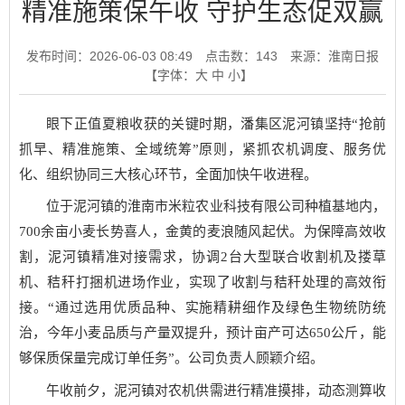
精准施策保午收 守护生态促双赢
发布时间：2026-06-03 08:49
点击数：
143
来源：淮南日报
【字体：
大
中
小
】
眼下正值夏粮收获的关键时期，潘集区泥河镇坚持“抢前
抓早、精准施策、全域统筹”原则，紧抓农机调度、服务优
化、组织协同三大核心环节，全面加快午收进程。
位于泥河镇的淮南市米粒农业科技有限公司种植基地内，
700余亩小麦长势喜人，金黄的麦浪随风起伏。为保障高效收
割，泥河镇精准对接需求，协调2台大型联合收割机及搂草
机、秸秆打捆机进场作业，实现了收割与秸秆处理的高效衔
接。“通过选用优质品种、实施精耕细作及绿色生物统防统
治，今年小麦品质与产量双提升，预计亩产可达650公斤，能
够保质保量完成订单任务”。公司负责人顾颖介绍。
午收前夕，泥河镇对农机供需进行精准摸排，动态测算收