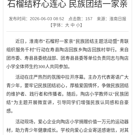
石榴结籽心连心 民族团结一家亲
发布时间：2026-06-03 08:52
点击数：
157
来源：淮南日报
【字体：
大
中
小
】
近日，淮南市“石榴籽一家亲”民族团结主题活动暨“青联
组织服务千村”行动在寿县陶店回族乡陶店回族村举行。来自
团市委、寿县县委统战部、团寿县县委等单位负责同志与陶店
小学全体师生约300人共同参加。
活动在庄严热烈的氛围中拉开序幕。主办方代表寄语广大
青少年，要牢记民族团结初心，厚植爱国情怀，争做民族团结
的维护者、践行者和传播者。随后，陶店小学教师以“民族团
结”为主题开展微宣讲，引导同学们增强民族认同感和自豪
感。
活动现场，爱心企业向陶店小学捐赠价值一万元的运动器
材，助力青少年健康成长。学校向爱心企业寄送感谢信，对其