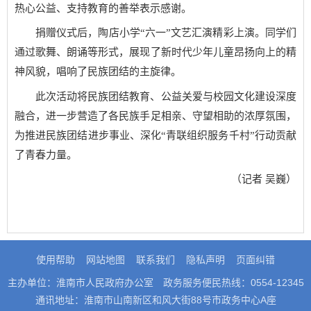
热心公益、支持教育的善举表示感谢。
捐赠仪式后，陶店小学“六一”文艺汇演精彩上演。同学们
通过歌舞、朗诵等形式，展现了新时代少年儿童昂扬向上的精
神风貌，唱响了民族团结的主旋律。
此次活动将民族团结教育、公益关爱与校园文化建设深度
融合，进一步营造了各民族手足相亲、守望相助的浓厚氛围，
为推进民族团结进步事业、深化“青联组织服务千村”行动贡献
了青春力量。
（记者 吴巍）
使用帮助
网站地图
联系我们
隐私声明
页面纠错
主办单位：淮南市人民政府办公室
政务服务便民热线：0554-12345
通讯地址：淮南市山南新区和风大街88号市政务中心A座