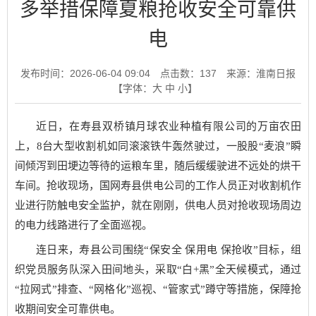
多举措保障夏粮抢收安全可靠供
电
发布时间：2026-06-04 09:04
点击数：
137
来源：淮南日报
【字体：
大
中
小
】
近日，在寿县双桥镇月球农业种植有限公司的万亩农田
上，8台大型收割机如同滚滚铁牛轰然驶过，一股股“麦浪”瞬
间倾泻到田埂边等待的运粮车里，随后缓缓驶进不远处的烘干
车间。抢收现场，国网寿县供电公司的工作人员正对收割机作
业进行防触电安全监护，就在刚刚，供电人员对抢收现场周边
的电力线路进行了全面巡视。
连日来，寿县公司围绕“保安全 保用电 保抢收”目标，组
织党员服务队深入田间地头，采取“白+黑”全天候模式，通过
“拉网式”排查、“网格化”巡视、“管家式”蹲守等措施，保障抢
收期间安全可靠供电。