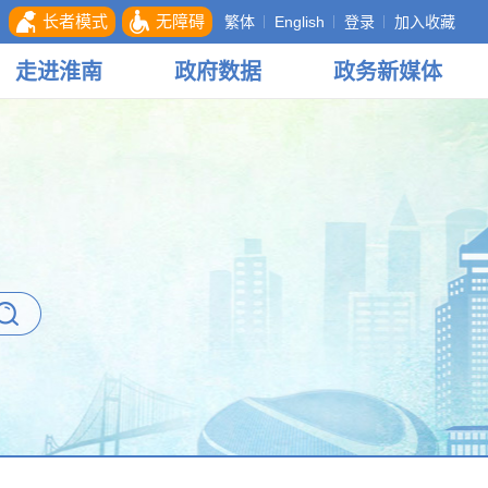
长者模式
无障碍
繁体
English
登录
加入收藏
走进
淮南
政府
数据
政务
新媒体