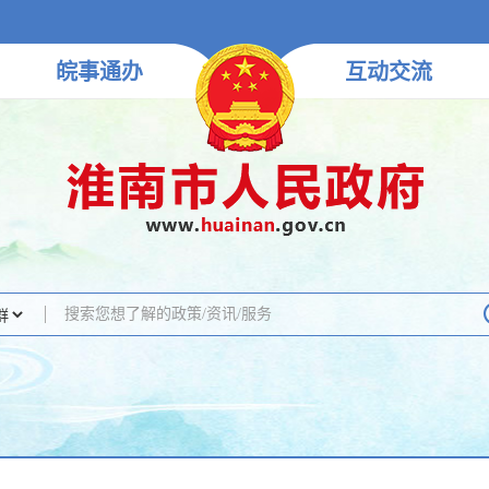
皖事
通办
互动
交流