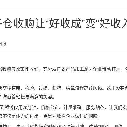
开仓收购让“好收成”变“好收入
日报
化收购与政策性收储，充分发挥农产品加工龙头企业带动作用，
辆穿梭有序，检验、过磅、卸粮、结算流程高效顺畅。这里没有
个洋溢着轻松与满意的笑容。
到领钱仅用20分钟，价格公道、计量准确、服务贴心，让我们
粮不仅是体力的付出，更是对收购企业诚信的期盼。
准快速，电子地磅数据实时传输至结算系统。这种“即检、即称、