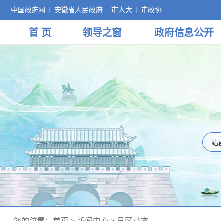
中国政府网
安徽省人民政府
市人大
市政协
首 页
领导
之窗
政府
信息公开
您的位置：
首页
>
新闻中心
>
县区动态