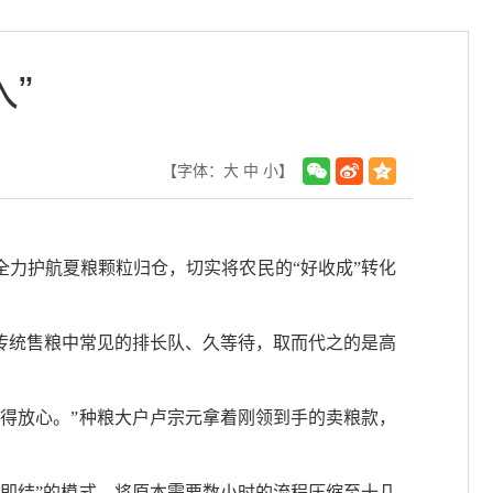
”
【字体：
大
中
小
】
全力护航夏粮颗粒归仓，切实将农民的“好收成”转化
传统售粮中常见的排长队、久等待，取而代之的是高
卖得放心。”种粮大户卢宗元拿着刚领到手的卖粮款，
即结”的模式，将原本需要数小时的流程压缩至十几