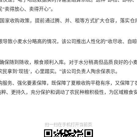
“卖得放心、卖得开心”。
国家收购政策，提前通过腾、并、租等方式扩大仓容，落实仓
限导致小麦水分略高的情况，该公司推出人性化的“收尽收、自晾
则，确保随到随收，粮食顺利入库。对于水分稍高但品质良好的小
民拿到‘现钱’，心里踏实。”该公司负责人陶余保表示。
购服务、强化要素保障，既保障了夏粮收购平稳有序，又保障了
更纯粹、更持久，充分保护和调动了农民种粮积极性，为区域粮食
扫一扫在手机打开当前页