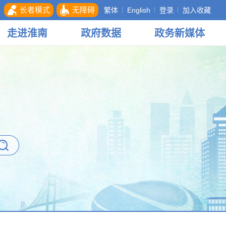
长者模式
无障碍
繁体
English
登录
加入收藏
走进
淮南
政府
数据
政务
新媒体