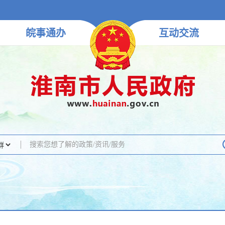
皖事
通办
互动
交流