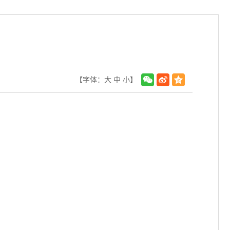
【字体：
大
中
小
】