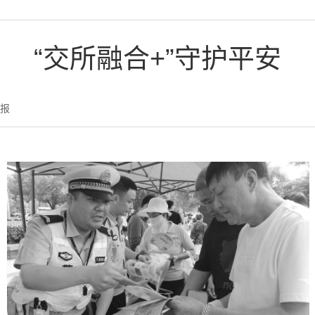
“交所融合+”守护平安
报