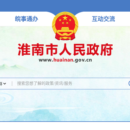
皖事
通办
互动
交流