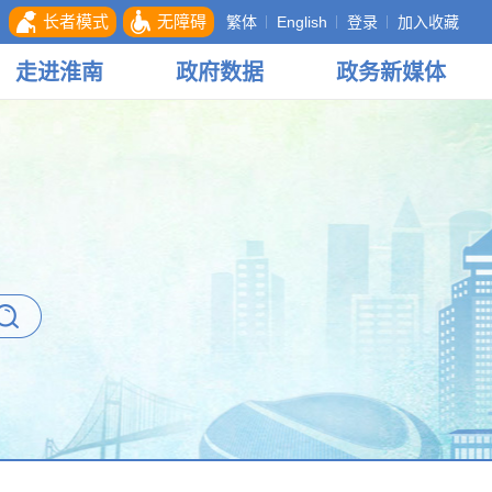
长者模式
无障碍
繁体
English
登录
加入收藏
走进
淮南
政府
数据
政务
新媒体