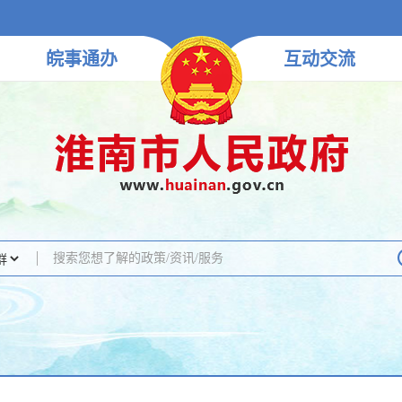
皖事
通办
互动
交流