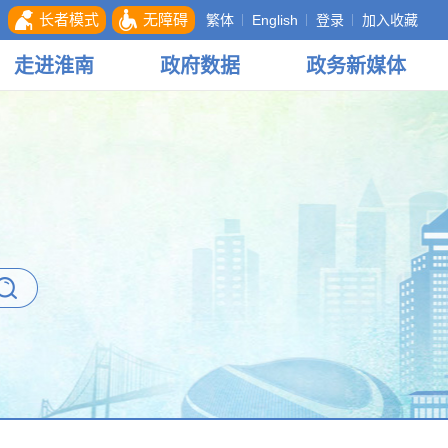
长者模式
无障碍
繁体
English
登录
加入收藏
走进
淮南
政府
数据
政务
新媒体