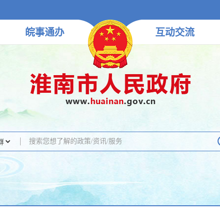
皖事
通办
互动
交流