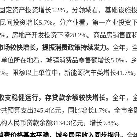
固定资产投资增长
5.2
%
。分领域看，基础设施
民间投资增长
5.7
%
。
分产业看，第一产业投资
7%
。
房地产开发投资下降
28.2
%
。商品房销售面
市场较快增长，提振消费政策持续发力。
全年，
营单位所在地看，城镇消费品零售额增长
5.0%
，
3
%
。限额以上单位中，新能源汽车类增长
41.7
%
。
收支稳健运行，存贷款余额较快增长。
全年，
公共预算支出
345.4
亿元，同比增长
1.7%
。全市金
机构人民币贷款余额
3134.3
亿元，增长
9.8
%
。
消费价格基本平稳，城乡居民收入同步提升。
全