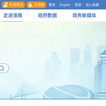
长者模式
无障碍
繁体
English
登录
加入收藏
走进
淮南
政府
数据
政务
新媒体