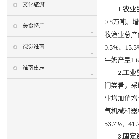
文化旅游
1.
农业
0.8
万吨、增
美食特产
牧渔业总产
视觉淮南
0.5%
、
15.3
牛奶产量
1.6
淮南史志
2.
工业
门类看，采
业增加值增
气机械和器
53.7
%
、
41.
3.
固定