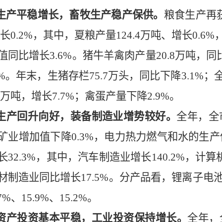
生产平稳增长，畜牧生产稳产保供。
粮食生产再
长
0.
2
%
，其中，夏粮产量
124.4
万吨、增长
0.6
%
值同比增长
3.6%
。猪牛羊禽肉产量
20.8
万吨，同
%
。年末，生猪存栏
75.7
万头，同比下降
3.1%
；
万吨，增长
7.7%
；禽蛋产量下降
2.9%
。
生产回升向好，装备制造业增势较好。
全年，全
矿业增加值下降
0.3
%
，电力热力燃气和水的生产
长
32.3
%
，其中，汽车制造业增长
140.2
%
，计算
材制造业同比增长
17.5
%
。分产品看，锂离子电
7
%
、
15.9
%
、
15.2
%
。
资产投资基本平稳，工业投资保持增长。
全年，