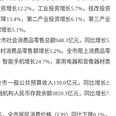
投资增长
12.2
%
，工业投资增长
5.7
%
，技改投资
下降
13.4%
，第二产业投资增长
6.1%
，第三产业
积增长
5.1%
。
全市社会消费品零售总额
948.3
亿元，同比增长
5.
乡村消费品零售额增长
5.2%
。全市限上消费品零
，智能手机增长
24.7
%
，家用电器和音像器材类
全市一般公共预算收入
139.0
亿元，同比增长
2.
融机构人民币存款余额
3859.3
亿元，同比增长
7.
年，全市居民消费价格（
CPI
）同比下降
0.1
%
，