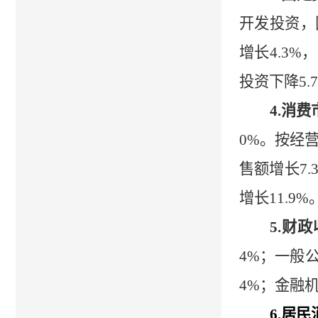
开发投资，
增长
4.3
%
，
投资下降
5.
4.
消费
0%
。按经
售额增长
7.
增长
11
.9%
5.
财政
4%
；一般
4%
；金融
6.
居民