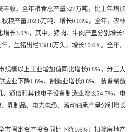
获丰收，全年粮食总产量
327
万吨，比上年增加
，秋粮产量
202.6
万吨、增长
0.03
%
。全年，农林
比增长
3.9%
，其中，猪肉、牛肉产量分别增长
1
全年，生猪出栏
138.8
万头，增长
10.6%
。全年，
市规模以上工业增加值同比增长
0.8
%
。分三大
供应业下降
1.8
%
，制造业增长
8.8
%
。装备制造
机、通信和其他电子设备制造业增长
24.7%
，
电
池、乳制品、电力电缆、滚动轴承产量分别增长
全市固定资产投资同比下降
0.6
%
；扣除房地产