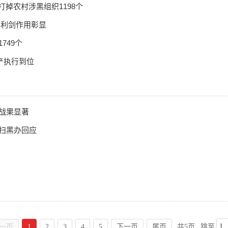
打掉农村涉黑组织1198个
办利剑作用彰显
749个
财产执行到位
”战果显著
扫黑办回应
一页
1
2
3
4
5
下一页
尾页
共5页
跳至