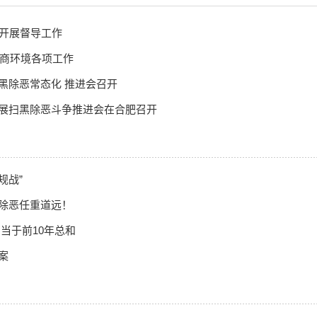
县开展督导工作
营商环境各项工作
黑除恶常态化 推进会召开
展扫黑除恶斗争推进会在合肥召开
规战”
除恶任重道远！
相当于前10年总和
案