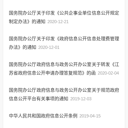
国务院办公厅关于印发《公共企事业单位信息公开规定
制定办法》的通知
2020-12-21
国务院办公厅关于印发《政府信息公开信息处理费管理
办法》的通知
2020-12-01
国务院办公厅政府信息与政务公开办公室关于转发《江
苏省政府信息公开申请办理答复规范》的函
2020-02-04
国务院办公厅政府信息与政务公开办公室关于规范政府
信息公开平台有关事项的通知
2019-12-03
中华人民共和国政府信息公开条例
2019-04-15