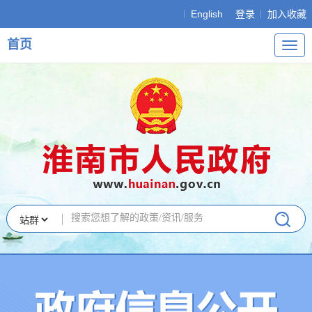
English
登录
加入收藏
首页
导
航