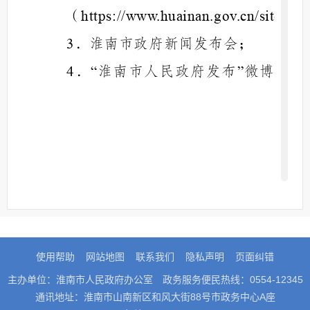
（
https://www.huainan.gov.cn/site/tp
．淮南市政府新闻发布会；
3
．
淮南市人民政府发布
微博
4
“
”
微信；
．
现场查阅点
：
5
（
）淮南市数据资源管理局，
1
办公地址：淮南市政务中心
座；办
G
公时间：法定工作日
上午
09:00-
下午
，节假日除
12:00
1:30-5:00
使用帮助
网站地图
联系我们
隐私声明
页面纠错
外；联系电话：
；
0554-5368368
主办单位：淮南市人民政府办公室
政务服务便民热线：0554-12345
（
）淮南市图书馆，办公地
2
通讯地址：淮南市山南新区和风大街88号市政务中心A座